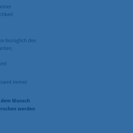
 einer
chkeit
se bezüglich des
anten,
amt
desamt immer
d dem Wunsch
sprochen werden