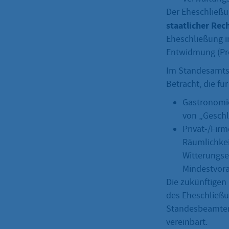
Der Eheschließu
staatlicher
Rech
Eheschließung i
Entwidmung (Pro
Im Standesamtsb
Betracht, die fü
Gastronomie
von „Geschl
Privat-/Firm
Räumlichkei
Witterungse
Mindestvor
Die zukünftigen
des Eheschließ
Standesbeamten
vereinbart.