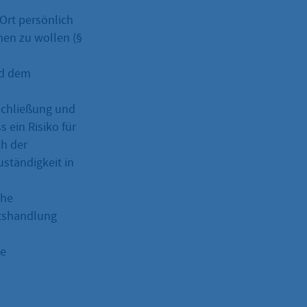
Ort persönlich
hen zu wollen (§
nd dem
eschließung und
ein Risiko für
h der
ständigkeit in
che
mtshandlung
ie