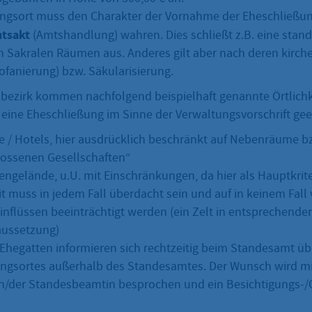
ngsort muss den Charakter der Vornahme der Eheschließun
tsakt
(Amtshandlung) wahren. Dies schließt z.B. eine stan
n Sakralen Räumen aus. Anderes gilt aber nach deren kirche
fanierung) bzw. Säkularisierung.
ezirk kommen nachfolgend beispielhaft genannte Örtlichk
r eine Eheschließung im Sinne der Verwaltungsvorschrift gee
 / Hotels, hier ausdrücklich beschränkt auf Nebenräume 
ossenen Gesellschaften“
engelände, u.U. mit Einschränkungen, da hier als Hauptkriter
t muss in jedem Fall überdacht sein und auf in keinem Fall
inflüssen beeinträchtigt werden (ein Zelt in entsprechender
aussetzung)
 Ehegatten informieren sich rechtzeitig beim Standesamt ü
ungsortes außerhalb des Standesamtes. Der Wunsch wird m
/der Standesbeamtin besprochen und ein Besichtigungs-/