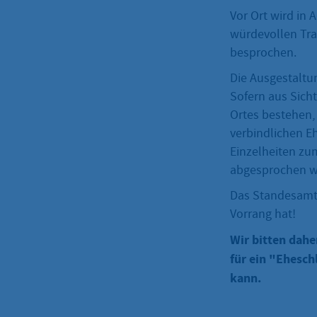
Vor Ort wird in 
würdevollen Tr
besprochen.
Die Ausgestaltu
Sofern aus Sich
Ortes bestehen, 
verbindlichen E
Einzelheiten zu
abgesprochen w
Das Standesamt 
Vorrang hat!
Wir bitten dah
für ein "Ehesc
kann.