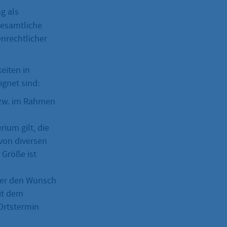
g als
desamtliche
nrechtlicher
eiten in
ignet sind:
bzw. im Rahmen
ium gilt, die
 von diversen
 Größe ist
ber den Wunsch
it dem
Ortstermin