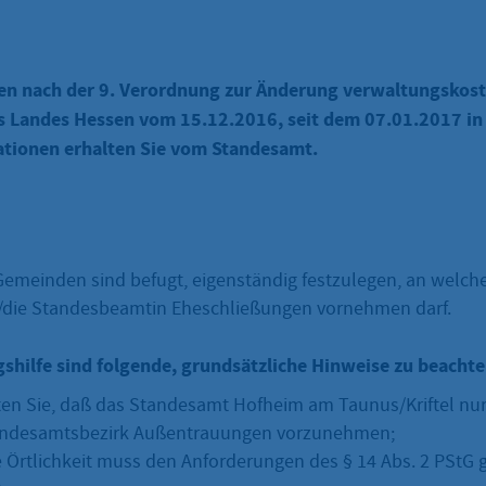
n nach der 9. Verordnung zur Änderung verwaltungskost
s Landes Hessen vom 15.12.2016, seit dem 07.01.2017 in 
ationen erhalten Sie vom Standesamt.
Gemeinden sind befugt, eigenständig festzulegen, an welch
die Standesbeamtin Eheschließungen vornehmen darf.
gshilfe sind folgende, grundsätzliche Hinweise zu beachte
ten Sie, daß das Standesamt Hofheim am Taunus/Kriftel nur 
andesamtsbezirk Außentrauungen vorzunehmen;
ge Örtlichkeit muss den Anforderungen des § 14 Abs. 2 PStG