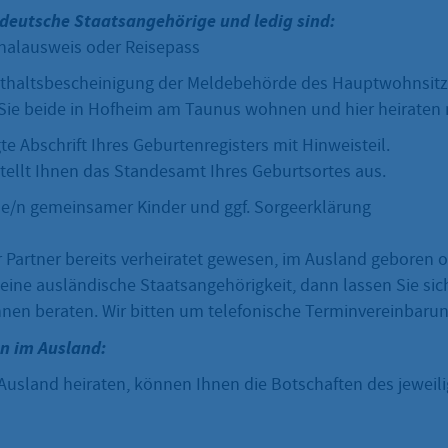
deutsche Staatsangehörige und ledig sind:
onalausweis oder Reisepass
enthaltsbescheinigung der Meldebehörde des Hauptwohnsit
n Sie beide in Hofheim am Taunus wohnen und hier heiraten
te Abschrift Ihres Geburtenregisters mit Hinweisteil.
tellt Ihnen das Standesamt Ihres Geburtsortes aus.
e/n gemeinsamer Kinder und ggf. Sorgeerklärung
r Partner bereits verheiratet gewesen, im Ausland geboren 
 eine ausländische Staatsangehörigkeit, dann lassen Sie sic
en beraten. Wir bitten um telefonische Terminvereinbarun
n im Ausland:
Ausland heiraten, können Ihnen die Botschaften des jeweil