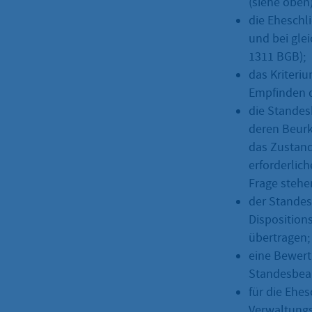
(siehe oben)
die Eheschl
und bei gle
1311 BGB);
das Kriteri
Empfinden d
die Standes
deren Beurk
das Zustand
erforderlic
Frage stehe
der Standes
Disposition
übertragen;
eine Bewertu
Standesbeam
für die Ehe
Verwaltungs