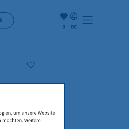
Anzahl der gemerkten Artike
R
0
DE
Sprachauswahl: Deutsch
logien, um unsere Website
en möchten. Weitere