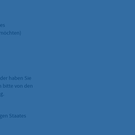
zes
 möchten)
oder haben Sie
h bitte von den
g.
igen Staates