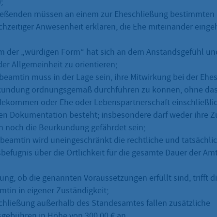
;
ießenden müssen an einem zur Eheschließung bestimmten 
ichzeitiger Anwesenheit erklären, die Ehe miteinander einge
um der „würdigen Form“ hat sich an dem Anstandsgefühl u
er Allgemeinheit zu orientieren;
beamtin muss in der Lage sein, ihre Mitwirkung bei der Eh
undung ordnungsgemäß durchführen zu können, ohne dass 
ekommen oder Ehe oder Lebenspartnerschaft einschließlic
hen Dokumentation besteht; insbesondere darf weder ihre Zu
n noch die Beurkundung gefährdet sein;
beamtin wird uneingeschränkt die rechtliche und tatsächli
sbefugnis über die Örtlichkeit für die gesamte Dauer der A
ng, ob die genannten Voraussetzungen erfüllt sind, trifft d
tin in eigener Zuständigkeit;
schließung außerhalb des Standesamtes fallen zusätzliche
gebühren in Höhe von 300,00 € an.