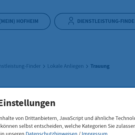
(MEIN) HOFHEIM
DIENSTLEISTUNG-FINDE
Trauung
nstleistung-Finder
Lokale Anliegen
uung
Einstellungen
nhalte von Drittanbietern, JavaScript und ähnliche Techno
ie können selbst entscheiden, welche Kategorien Sie zulass
 in unseren
Datenschutzhinweisen
/
Impressum
.