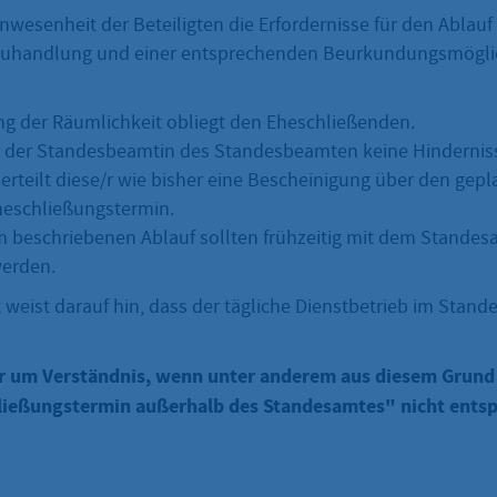
Anwesenheit der Beteiligten die Erfordernisse für den Ablauf
auhandlung und einer entsprechenden Beurkundungsmögli
ng der Räumlichkeit obliegt den Eheschließenden.
t der Standesbeamtin des Standesbeamten keine Hindernis
erteilt diese/r wie bisher eine Bescheinigung über den gepl
heschließungstermin.
m beschriebenen Ablauf sollten frühzeitig mit dem Standes
erden.
weist darauf hin, dass der tägliche Dienstbetrieb im Stan
er um Verständnis, wenn unter anderem aus diesem Grun
hließungstermin außerhalb des Standesamtes" nicht ent