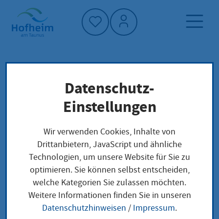
Startseite"
Datenschutz-
Startseite
Dienstleistung-Finder
Lokale Anliegen
Einstellungen
Herausgabe einer anonymisierten
Gerichtsentscheidung beantragen
Wir verwenden Cookies, Inhalte von
Drittanbietern, JavaScript und ähnliche
Technologien, um unsere Website für Sie zu
Herausgabe einer
optimieren. Sie können selbst entscheiden,
welche Kategorien Sie zulassen möchten.
anonymisierten
Weitere Informationen finden Sie in unseren
Gerichtsentscheidung
Datenschutzhinweisen
/
Impressum
.