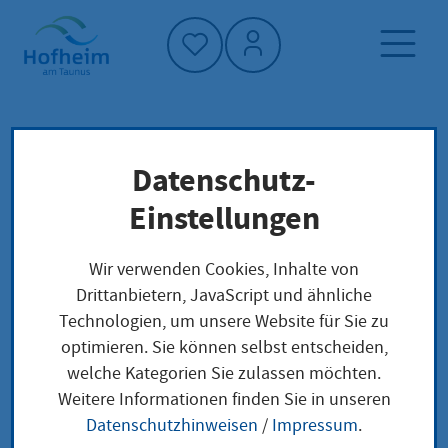
Startseite"
Datenschutz-
Startseite
Neuigkeiten und Ausschreibungen
Einstellungen
Aktuelles aus Hofheim
Sportlerheim Diedenbergen: Übergabe nach
Wir verwenden Cookies, Inhalte von
Sanierung
Drittanbietern, JavaScript und ähnliche
Technologien, um unsere Website für Sie zu
optimieren. Sie können selbst entscheiden,
welche Kategorien Sie zulassen möchten.
Sportlerheim
Weitere Informationen finden Sie in unseren
Datenschutzhinweisen
/
Impressum
.
Diedenbergen: