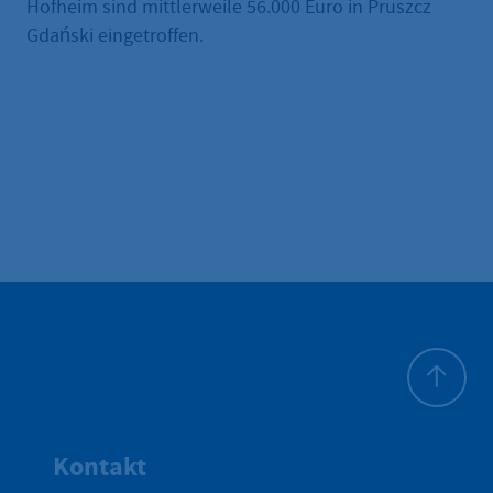
Hofheim sind mittlerweile 56.000 Euro in Pruszcz
Gdański eingetroffen.
Zum Seite
Kontakt