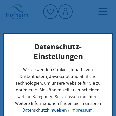
Startseite"
Datenschutz-
Startseite
Neuigkeiten und Ausschreibungen
Einstellungen
Aktuelles aus Hofheim
Hofheimer Spendentransport in Pruszcz
Wir verwenden Cookies, Inhalte von
Gdański angekommen
Drittanbietern, JavaScript und ähnliche
Technologien, um unsere Website für Sie zu
optimieren. Sie können selbst entscheiden,
welche Kategorien Sie zulassen möchten.
Hofheimer
Weitere Informationen finden Sie in unseren
Datenschutzhinweisen
/
Impressum
.
Spendentransport in