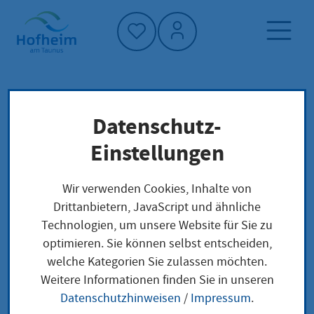
Startseite"
Datenschutz-
Startseite
Neuigkeiten und Ausschreibungen
Einstellungen
Aktuelles aus Hofheim
Buccino Platz: Piazzetta an der Stadtbücherei
Wir verwenden Cookies, Inhalte von
trägt fortan den Namen der italienischen
Drittanbietern, JavaScript und ähnliche
Partnerstadt
Technologien, um unsere Website für Sie zu
optimieren. Sie können selbst entscheiden,
welche Kategorien Sie zulassen möchten.
Weitere Informationen finden Sie in unseren
Buccino Platz:
Datenschutzhinweisen
/
Impressum
.