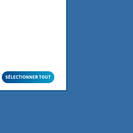
enst Hofheim
SÉLECTIONNER TOUT
nk) oder am