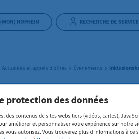
(MON) HOFHEIM
RECHERCHE DE SERVICE
Inklusionsbe
Actualités et appels d'offres
Événements
e protection des données
usionsbeirat
s, des contenus de sites webs tiers (vidéos, cartes), JavaScr
our améliorer et personnaliser votre expérience sur notre s
es vous autorisez. Vous trouverez plus d’informations à ce 
bre 2026
|
Rathausanbau, Raum Chino
|
depuis 19:00 heure