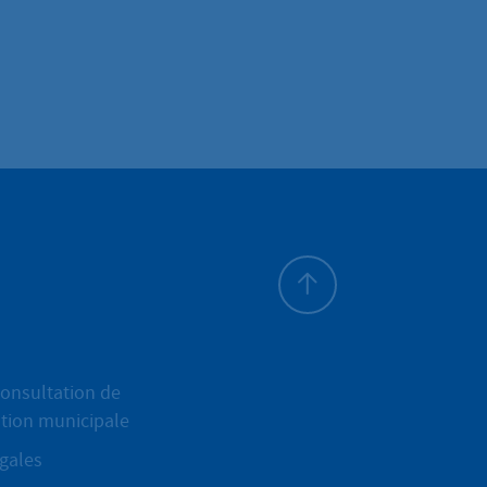
Haut de page
onsultation de
ation municipale
gales