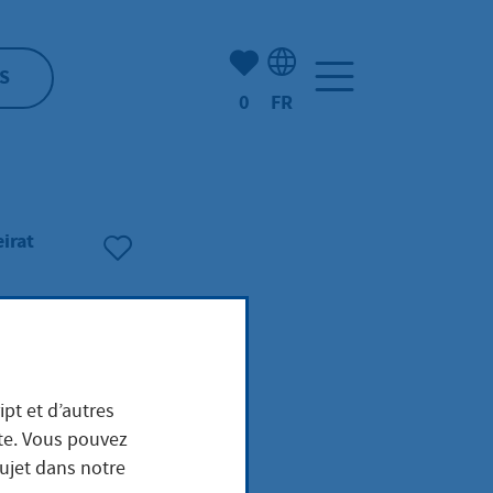
Nombre d'éléments mis en s
S
0
FR
Sélection de la langue: F
irat
ipt et d’autres
ite. Vous pouvez
sujet dans notre
n