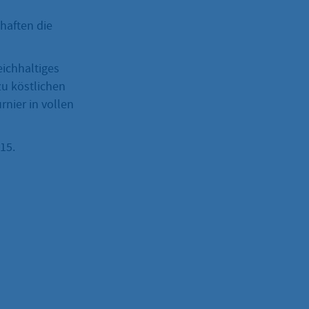
haften die
eichhaltiges
u köstlichen
rnier in vollen
15.