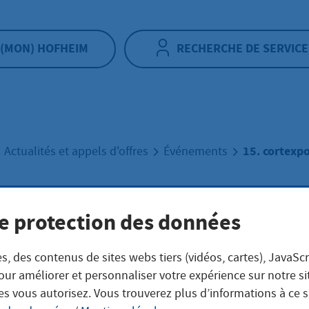
(MON) HOFHEIM
RECHERCHE DE SERVICE
15. cortexp
Actualités et appels d'offres
Événements
e protection des données
cortexpower-Cup
s, des contenus de sites webs tiers (vidéos, cartes), JavaScr
our améliorer et personnaliser votre expérience sur notre s
es vous autorisez. Vous trouverez plus d’informations à ce 
|
depuis 09:30
|
Sportpark Heide, Kunstrasenplatz de