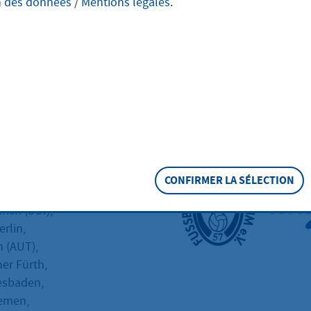
n des données
/
Mentions légales
.
heure
Marxheim e.V.
expower-Cup steht in den Startlöchern und ve
Teilnehmerfeld!
am 20.06.2026 die U11-Teams
ereine auf dem Sportpark
CONFIRMER LA SÉLECTION
zu dürfen:
rich (SUI),
rlin,
 (AUT),
er Fürth,
esbaden,
emen,