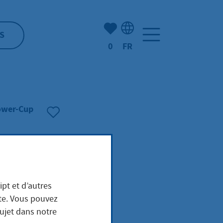
Nombre d'éléments mis en s
S
0
FR
Sélection de la langue: F
ower-Cup
ipt et d’autres
ite. Vous pouvez
sujet dans notre
s FC 1957