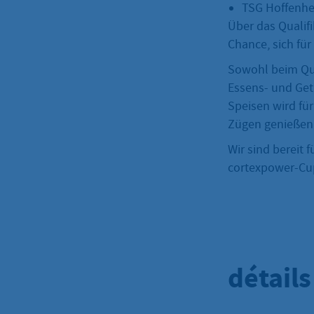
TSG Hoffenh
Über das Qualif
Chance, sich für
Sowohl beim Qual
Essens- und Get
Speisen wird für
Zügen genießen
Wir sind bereit
cortexpower-Cup
détail