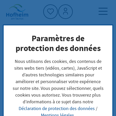
Accueil"
Paramètres de
Page d'accueil
Vivre à Hofheim
protection des données
Analyse du site Lorsbach
Bureau des citoyens
Nous utilisons des cookies, des contenus de
sites webs tiers (vidéos, cartes), JavaScript et
Analyse du site
d’autres technologies similaires pour
améliorer et personnaliser votre expérience
Lorsbach
sur notre site. Vous pouvez sélectionner, quels
cookies vous autorisez. Vous trouverez plus
d’informations à ce sujet dans notre
Déclaration de protection des données
/
Neue Impulse für den Stadtteil
Mentions légales
.