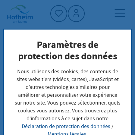
Accueil"
Paramètres de
Page d'accueil
Actualités et appels d'offres
protection des données
Kerb Lorsbach
Événements
Nous utilisons des cookies, des contenus de
sites webs tiers (vidéos, cartes), JavaScript et
d’autres technologies similaires pour
améliorer et personnaliser votre expérience
Kerb Lorsbach
sur notre site. Vous pouvez sélectionner, quels
cookies vous autorisez. Vous trouverez plus
vendredi, 14. août 2026 –
|
depuis
|
Talstraße 2
d’informations à ce sujet dans notre
lundi, 17. août 2026
heure
Lorsbach
Déclaration de protection des données
/
Mentions légales
.