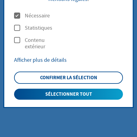
O
Nécessaire
p
Statistiques
t
Contenu
i
extérieur
o
Afficher plus de détails
n
s
CONFIRMER LA SÉLECTION
Vielseitiges Programm, Fahrgeschäfte und Umzug
SÉLECTIONNER TOUT
am Sonntag