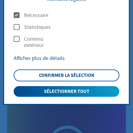
Sommerprogramm
O
Nécessaire
2026
p
Statistiques
t
Contenu
i
dimanche, 19. juillet
|
depuis 15:45
|
Bergkapelle
extérieur
2026
heure
o
Afficher plus de détails
n
Bebop Alula - wie das Leben so spielt ...
s
und der Himmel antwortet
CONFIRMER LA SÉLECTION
SÉLECTIONNER TOUT