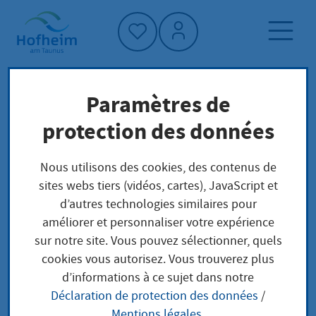
Accueil"
Paramètres de
Page d'accueil
Actualités et appels d'offres
protection des données
Événements
Hörspiel Kapelle Hofheim - Sommerprogramm
Nous utilisons des cookies, des contenus de
2026
sites webs tiers (vidéos, cartes), JavaScript et
d’autres technologies similaires pour
améliorer et personnaliser votre expérience
sur notre site. Vous pouvez sélectionner, quels
cookies vous autorisez. Vous trouverez plus
Hörspiel Kapelle
d’informations à ce sujet dans notre
Déclaration de protection des données
/
Hofheim -
Mentions légales
.