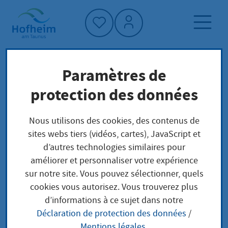
Accueil"
Paramètres de
Page d'accueil
Trouver un service
protection des données
Préoccupations locales
Verfahren zur Annahme als Kind Beratung und
Nous utilisons des cookies, des contenus de
Belehrung
sites webs tiers (vidéos, cartes), JavaScript et
d’autres technologies similaires pour
améliorer et personnaliser votre expérience
Verfahren zur
sur notre site. Vous pouvez sélectionner, quels
cookies vous autorisez. Vous trouverez plus
Annahme als Kind
d’informations à ce sujet dans notre
Déclaration de protection des données
/
Beratung und
Mentions légales
.