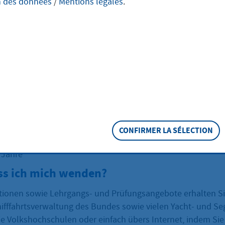
n des données
/
Mentions légales
.
eschreibung
scheine sind Befähigungs- und Berechtigungsnachweise fü
. Abhängig vom Geltungsbereich sowie der Nutzungs- und 
unterschiedliche Sportboot-Führerscheine erforderlich. Bei
schein wird unterschieden zwischen den Bereichen Motor u
ortbootführerschein Binnen Segel (SBS Binnen Segel) bere
CONFIRMER LA SÉLECTION
tbooten bis 15 m Länge unter Segel.
 Jahre
s ich mich wenden?
tionen sowie Lehrgangs- und Prüfungsangebote erhalten Si
ifffahrtsverwaltung des Bundes sowie vielen Yacht- und Se
ie Volkshochschulen oder einfach übers Internet, indem Sie 