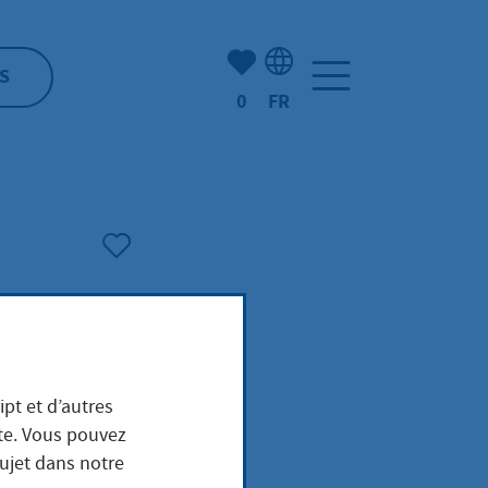
Nombre d'éléments mis en s
S
0
FR
Sélection de la langue: F
n -
ipt et d’autres
ite. Vous pouvez
sujet dans notre