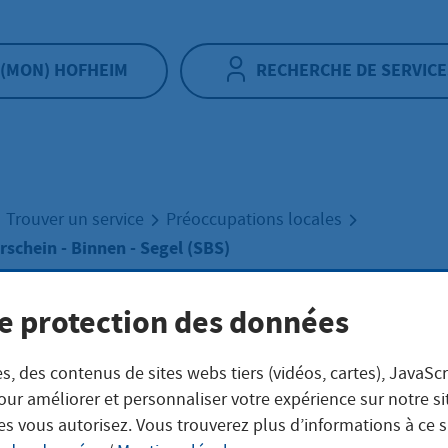
(MON) HOFHEIM
RECHERCHE DE SERVICE
Trouver un service
Préoccupations locales
schein - Binnen - Segel (SBS)
e protection des données
tbootführerschei
s, des contenus de sites webs tiers (vidéos, cartes), JavaScr
en - Segel (SBS)
our améliorer et personnaliser votre expérience sur notre s
es vous autorisez. Vous trouverez plus d’informations à ce 