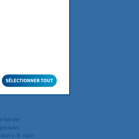
r das Führen
Antriebsart des
m
nd Segel.
chtigt zum
SÉLECTIONNER TOUT
e bei der
gelclubs,
dort z. B. nach