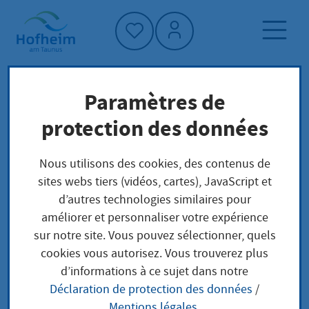
Accueil"
Paramètres de
Page d'accueil
Trouver un service
protection des données
Préoccupations locales
Anerkennung eines Lehrgangs zur Schulung
Nous utilisons des cookies, des contenus de
von Gefahrgutbeauftragten beantragen
sites webs tiers (vidéos, cartes), JavaScript et
d’autres technologies similaires pour
améliorer et personnaliser votre expérience
Anerkennung eines
sur notre site. Vous pouvez sélectionner, quels
cookies vous autorisez. Vous trouverez plus
Lehrgangs zur
d’informations à ce sujet dans notre
Déclaration de protection des données
/
Schulung von
Mentions légales
.