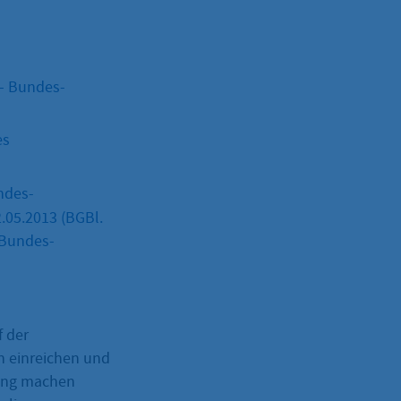
 – Bundes-
es
ndes-
.05.2013 (BGBl.
 Bundes-
f der
h einreichen und
dung machen