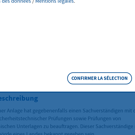
n des données
/
Mentions légales
.
e von § 29a
esimmissionssc
tz bekanntgeben
CONFIRMER LA SÉLECTION
eschreibung
iner Anlage hat gegebenenfalls einen Sachverständigen mit 
cherheitstechnischer Prüfungen sowie Prüfungen von
nischen Unterlagen zu beauftragen. Dieser Sachverständige
örde eines Landes bekannt gegeben sein.