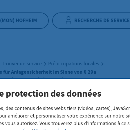
(MON) HOFHEIM
RECHERCHE DE SERVICE
Trouver un service
Préoccupations locales
 für Anlagensicherheit im Sinne von § 29a
onsschutzgesetz bekanntgeben
e protection des données
verständige für
s, des contenus de sites webs tiers (vidéos, cartes), JavaScr
our améliorer et personnaliser votre expérience sur notre s
gensicherheit im
es vous autorisez. Vous trouverez plus d’informations à ce 