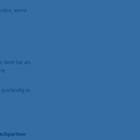
erden, wenn
n dem Sie als
mte
d zuständig in
rechpartner