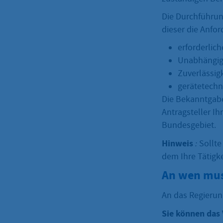
Die Durchführun
dieser die Anfor
erforderlic
Unabhängig
Zuverlässig
gerätetechn
Die Bekanntgabe
Antragsteller Ih
Bundesgebiet.
Hinweis
:
Sollte 
dem Ihre Tätigke
An wen mus
An das Regieru
Sie können das 