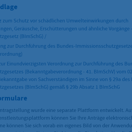
dlage
z zum Schutz vor schädlichen Umwelteinwirkungen durch
ungen, Geräusche, Erschütterungen und ähnliche Vorgänge
tzgesetz (BImSchG) /
ung zur Durchführung des Bundes-Immissionsschutzgesetz
rordnung)
 zur Einundvierzigsten Verordnung zur Durchführung des Bu
zgesetzes (Bekanntgabeverordnung - 41. BImSchV) vom 02
ie Bekanntgabe von Sachverständigen im Sinne von § 29a des
tzgesetzes (BImSchG) gemäß § 29b Absatz 1 BImSchG
Formulare
ntragstellung wurde eine separate Plattform entwickelt. Au
nstleistungsplattform können Sie Ihre Anträge elektronisc
rne können Sie sich vorab ein eigenes Bild von der Anwen