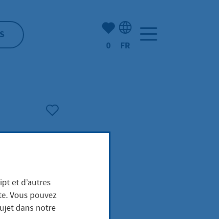
Nombre d'éléments mis en s
S
0
FR
Sélection de la langue: F
ipt et d’autres
ite. Vous pouvez
sujet dans notre