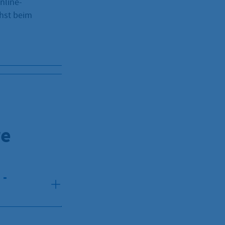
nline-
hst beim
re
 -