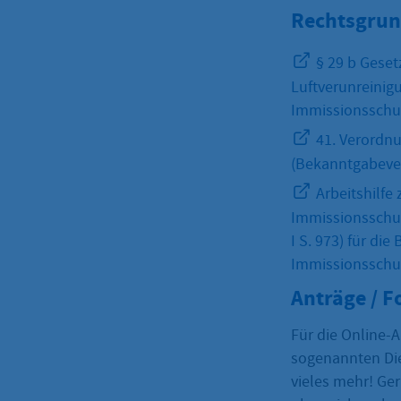
Rechtsgrun
§ 29 b Geset
Luftverunreinig
Immissionsschu
41. Verordn
(Bekanntgabeve
Arbeitshilfe
Immissionsschut
I S. 973) für d
Immissionsschu
Anträge / 
Für die Online-A
sogenannten Die
vieles mehr! Ge