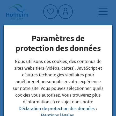
Accueil"
Paramètres de
Page d'accueil
Trouver un service
protection des données
Préoccupations locales
Sachkundenachweis zur
Nous utilisons des cookies, des contenus de
Schädlingsbekämpfung Bescheinigung
sites webs tiers (vidéos, cartes), JavaScript et
d’autres technologies similaires pour
améliorer et personnaliser votre expérience
Sachkundenachweis
sur notre site. Vous pouvez sélectionner, quels
cookies vous autorisez. Vous trouverez plus
zur
d’informations à ce sujet dans notre
Déclaration de protection des données
/
Schädlingsbekämpfun
Mentions légales
.