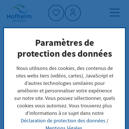
Accueil"
Paramètres de
Page d'accueil
Trouver un service
protection des données
Préoccupations locales
Rindfleischetikettierung
Nous utilisons des cookies, des contenus de
sites webs tiers (vidéos, cartes), JavaScript et
d’autres technologies similaires pour
Rindfleischetikettieru
améliorer et personnaliser votre expérience
sur notre site. Vous pouvez sélectionner, quels
ng
cookies vous autorisez. Vous trouverez plus
d’informations à ce sujet dans notre
Déclaration de protection des données
/
Mentions légales
.