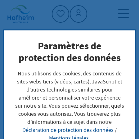
Accueil"
Paramètres de
Page d'accueil
Trouver un service
protection des données
Préoccupations locales
Erstattung der Kosten von Leistungen der
Nous utilisons des cookies, des contenus de
Krankenbehandlung für Schädigungsfolgen bei
sites webs tiers (vidéos, cartes), JavaScript et
Wohnsitz oder gewöhnlichem Aufenthalt im
d’autres technologies similaires pour
Ausland
améliorer et personnaliser votre expérience
sur notre site. Vous pouvez sélectionner, quels
cookies vous autorisez. Vous trouverez plus
Erstattung der Kosten
d’informations à ce sujet dans notre
Déclaration de protection des données
/
von Leistungen der
Mentions légales
.