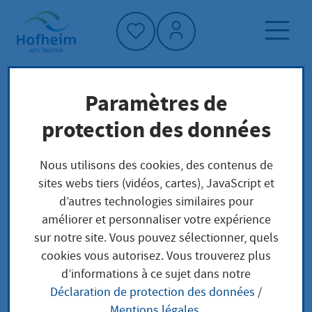
Accueil"
Paramètres de
Page d'accueil
Trouver un service
protection des données
Berufliche Schulen
Préoccupations locales
Nous utilisons des cookies, des contenus de
sites webs tiers (vidéos, cartes), JavaScript et
Berufliche Schulen
d’autres technologies similaires pour
améliorer et personnaliser votre expérience
sur notre site. Vous pouvez sélectionner, quels
cookies vous autorisez. Vous trouverez plus
Wenn Sie die allgemeine Hochschulreife/Abitur mit
d’informations à ce sujet dans notre
einer berufsbezogenen Schwerpunktsetzung
Déclaration de protection des données
/
erwerben möchten, können Sie die Aufnahmen an
Mentions légales
.