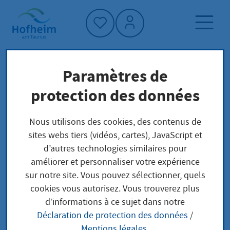
Accueil"
Paramètres de
Page d'accueil
Trouver un service
protection des données
Préoccupations locales
Befahren nicht schiffbarer Gewässer -
Nous utilisons des cookies, des contenus de
Zulassung
sites webs tiers (vidéos, cartes), JavaScript et
d’autres technologies similaires pour
améliorer et personnaliser votre expérience
Befahren nicht
sur notre site. Vous pouvez sélectionner, quels
cookies vous autorisez. Vous trouverez plus
schiffbarer Gewässer -
d’informations à ce sujet dans notre
Déclaration de protection des données
/
Zulassung
Mentions légales
.