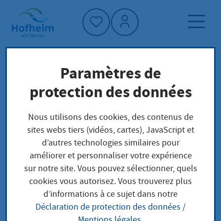
Accueil"
Paramètres de
Page d'accueil
Trouver un service
protection des données
Préoccupations locales
Ausnahmegenehmigung für Einzelfahrten
Nous utilisons des cookies, des contenus de
Erteilung über 3,5 t
sites webs tiers (vidéos, cartes), JavaScript et
d’autres technologies similaires pour
améliorer et personnaliser votre expérience
Ausnahmegenehmigu
sur notre site. Vous pouvez sélectionner, quels
cookies vous autorisez. Vous trouverez plus
ng für Einzelfahrten
d’informations à ce sujet dans notre
Déclaration de protection des données
/
Erteilung über 3,5 t
Mentions légales
.