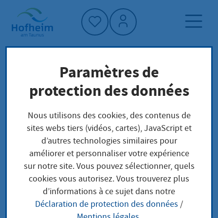
Accueil"
Paramètres de
Page d'accueil
Trouver un service
protection des données
Préoccupations locales
Approbation (Zulassung) als Tierarzt
Nous utilisons des cookies, des contenus de
beantragen
sites webs tiers (vidéos, cartes), JavaScript et
d’autres technologies similaires pour
améliorer et personnaliser votre expérience
Approbation
sur notre site. Vous pouvez sélectionner, quels
cookies vous autorisez. Vous trouverez plus
(Zulassung) als
d’informations à ce sujet dans notre
Déclaration de protection des données
/
Tierarzt beantragen
Mentions légales
.