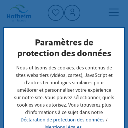
Accueil"
Paramètres de
Page d'accueil
Trouver un service
protection des données
Préoccupations locales
Aktivierungs- und Vermittlungsgutschein oder
Nous utilisons des cookies, des contenus de
Zuweisung, Maßnahmen bei einem Träger
sites webs tiers (vidéos, cartes), JavaScript et
(MAT)
d’autres technologies similaires pour
améliorer et personnaliser votre expérience
sur notre site. Vous pouvez sélectionner, quels
Aktivierungs- und
cookies vous autorisez. Vous trouverez plus
d’informations à ce sujet dans notre
Vermittlungsgutschei
Déclaration de protection des données
/
Mentions légales
.