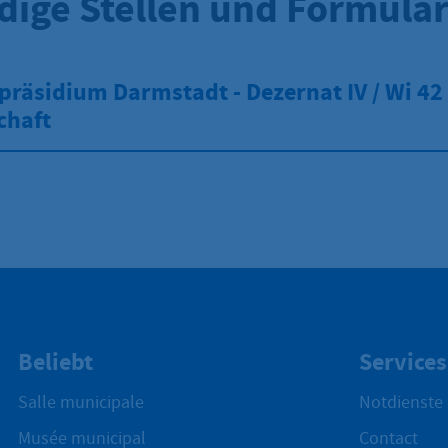
dige Stellen und Formula
räsidium Darmstadt - Dezernat IV / Wi 42 
chaft
Beliebt
Services
Salle municipale
Notdienste
Musée municipal
Contact