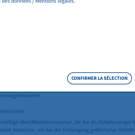
n des données
/
Mentions légales
.
ternehmen gefährliche Abfälle erzeugen, müssen Sie unte
 für jede betreffende Betriebsstätte eine Abfallerzeugern
eschreibung
n müssen Sie bestimmte Register- und Nachweispflichten
fällen beachten.
CONFIRMER LA SÉLECTION
r mehr als 2 Tonnen gefährlichen Abfall zu entsorgen habe
llerzeugernummer.
ugernummer
unstellige Identifikationsnummer, die Sie als Abfallerzeuge
esitzer brauchen, um bei der Entsorgung gefährlicher Abfäll