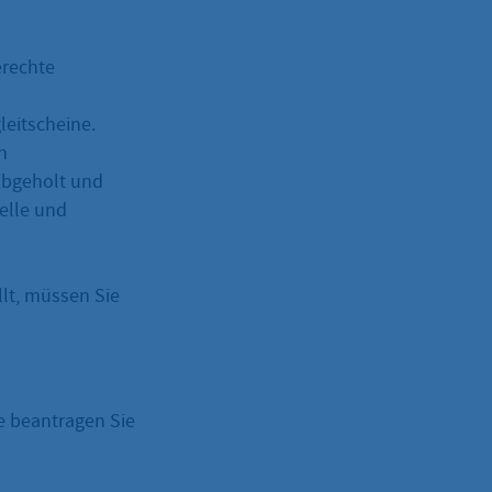
rechte
eitscheine.
n
abgeholt und
elle und
llt, müssen Sie
e beantragen Sie