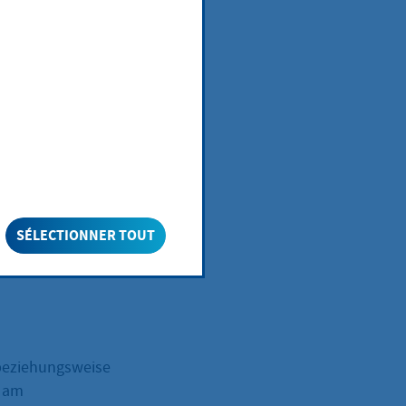
r bestimmten
ummer
 im Umgang mit
SÉLECTIONNER TOUT
n, benötigen Sie
r beziehungsweise
e am