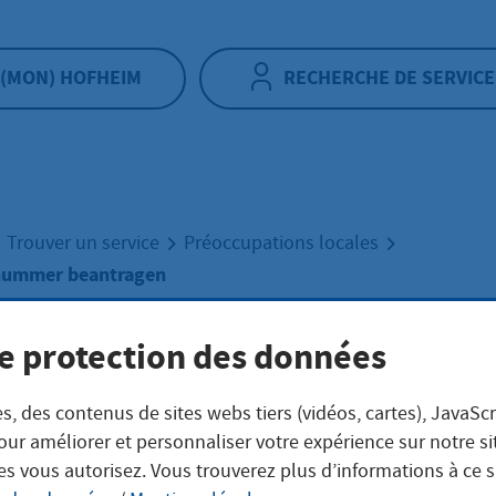
(MON) HOFHEIM
RECHERCHE DE SERVICE
Trouver un service
Préoccupations locales
rnummer beantragen
e protection des données
llerzeugernumm
s, des contenus de sites webs tiers (vidéos, cartes), JavaScr
tragen
our améliorer et personnaliser votre expérience sur notre s
es vous autorisez. Vous trouverez plus d’informations à ce 