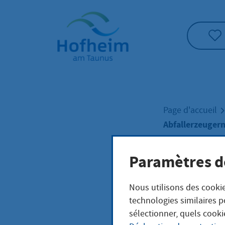
Accueil"
Page d'accueil
Abfallerzeuge
Paramètres d
Abfa
Nous utilisons des cookie
bean
technologies similaires p
sélectionner, quels cooki