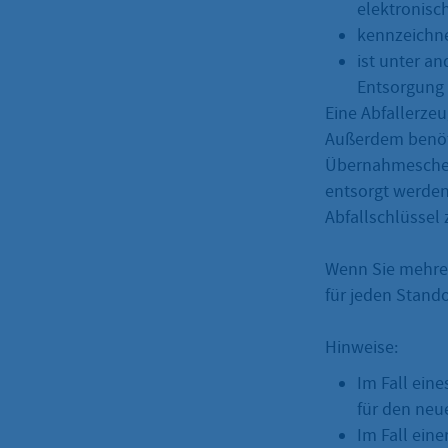
elektronisc
kennzeichnet
ist unter 
Entsorgung 
Eine Abfallerze
Außerdem benöti
Übernahmeschei
entsorgt werden
Abfallschlüssel 
Wenn Sie mehrer
für jeden Stand
Hinweise:
Im Fall ein
für den neu
Im Fall ein