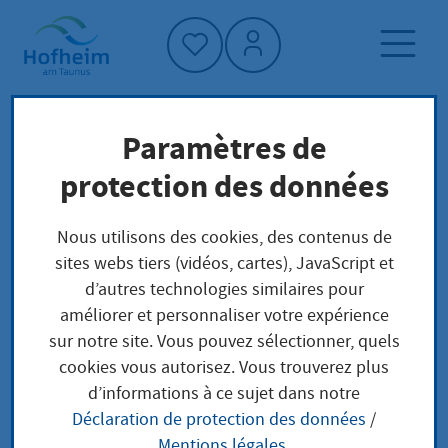
Accueil"
Paramètres de
Page d'accueil
Actualités et appels d'offres
protection des données
Aktuelles aus Hofheim
Seniorenzeitung Hofheim: Wichtiges Projekt in
Nous utilisons des cookies, des contenus de
neuen Händen sucht ehrenamtliche Autorinnen
sites webs tiers (vidéos, cartes), JavaScript et
und Autoren
d’autres technologies similaires pour
améliorer et personnaliser votre expérience
sur notre site. Vous pouvez sélectionner, quels
cookies vous autorisez. Vous trouverez plus
Seniorenzeitung
d’informations à ce sujet dans notre
Déclaration de protection des données
/
Hofheim: Wichtiges
Mentions légales
.