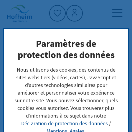
Accueil"
Paramètres de
Page d'accueil
Actualités et appels d'offres
protection des données
Aktuelles aus Hofheim
62 neue Betreuungsplätze: Glückskinder
Nous utilisons des cookies, des contenus de
kommen nach Marxheim
sites webs tiers (vidéos, cartes), JavaScript et
d’autres technologies similaires pour
améliorer et personnaliser votre expérience
sur notre site. Vous pouvez sélectionner, quels
62 neue
cookies vous autorisez. Vous trouverez plus
d’informations à ce sujet dans notre
Betreuungsplätze:
Déclaration de protection des données
/
Mentions légales
.