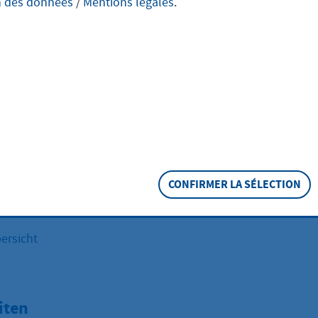
n des données
/
Mentions légales
.
er Kreisstadt Hofheim am Taunus
n
 2
eim am Taunus
7
CONFIRMER LA SÉLECTION
.de
-spielplaetze(at)hofheim.de
ersicht
iten