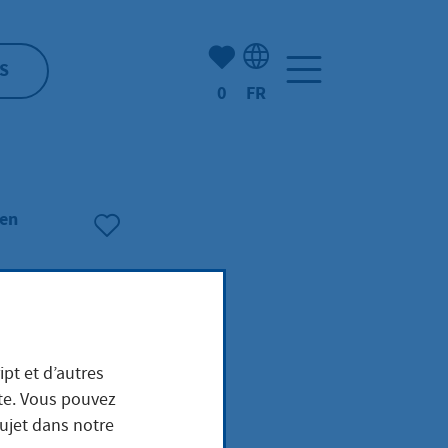
Nombre d'éléments mis en s
S
0
FR
Sélection de la langue: F
hen
ipt et d’autres
ite. Vous pouvez
sujet dans notre