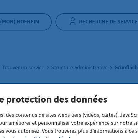
(MON) HOFHEIM
RECHERCHE DE SERVICE
Grünfläc
Trouver un service
Structure administrative
flächen
e protection des données
s, des contenus de sites webs tiers (vidéos, cartes), JavaScr
our améliorer et personnaliser votre expérience sur notre s
es vous autorisez. Vous trouverez plus d’informations à ce 
ift