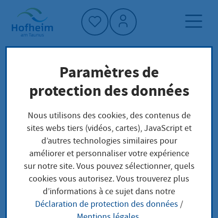
Accueil"
Paramètres de
Page d'accueil
Trouver un service
protection des données
Landschaftsplanung
Préoccupations locales
Nous utilisons des cookies, des contenus de
sites webs tiers (vidéos, cartes), JavaScript et
Landschaftsplanung
d’autres technologies similaires pour
améliorer et personnaliser votre expérience
sur notre site. Vous pouvez sélectionner, quels
cookies vous autorisez. Vous trouverez plus
Leistungsbeschreibung
d’informations à ce sujet dans notre
Déclaration de protection des données
/
Die Landschaftsplanung in Hessen stellt einen
Mentions légales
.
Beitrag zur Beschleunigung von