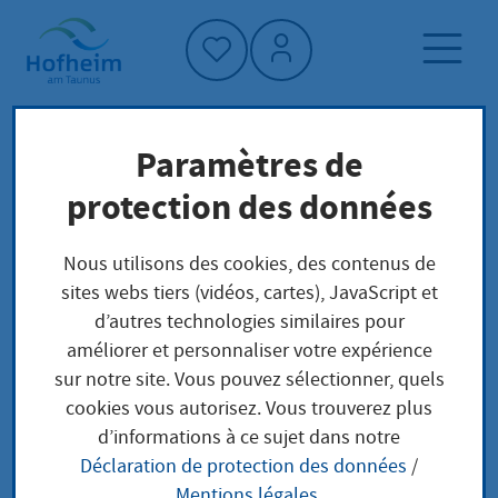
Accueil"
Paramètres de
Page d'accueil
Trouver un service
protection des données
Préoccupations locales
Beseitigung oder Abschneiden bestimmter
Nous utilisons des cookies, des contenus de
Bäume, Hecken, lebender Zäune, Gebüsche
sites webs tiers (vidéos, cartes), JavaScript et
innerhalb eines bestimmten Zeitraums
d’autres technologies similaires pour
beantragen
améliorer et personnaliser votre expérience
sur notre site. Vous pouvez sélectionner, quels
cookies vous autorisez. Vous trouverez plus
Beseitigung oder
d’informations à ce sujet dans notre
Déclaration de protection des données
/
Abschneiden
Mentions légales
.