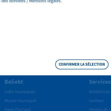
n des données
/
Mentions légales
.
stungen
CONFIRMER LA SÉLECTION
Beliebt
Services
Salle municipale
Notdienste
Musée municipal
Contact
Page d'accueil
Heures de c