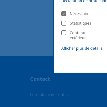
Déclaration de protectio
O
Nécessaire
p
Unsere Lei
Statistiques
t
Contenu
i
extérieur
o
Afficher plus de détails
n
s
Contact
Formulaire de contact