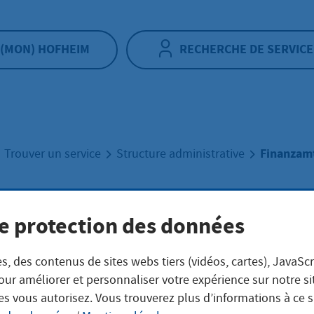
(MON) HOFHEIM
RECHERCHE DE SERVICE
Finanzam
Trouver un service
Structure administrative
nzamtssuche
e protection des données
s, des contenus de sites webs tiers (vidéos, cartes), JavaScr
our améliorer et personnaliser votre expérience sur notre s
es vous autorisez. Vous trouverez plus d’informations à ce 
ersicht