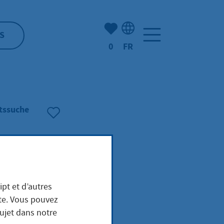
Nombre d'éléments mis en s
S
0
FR
Sélection de la langue: F
tssuche
ipt et d’autres
ite. Vous pouvez
sujet dans notre