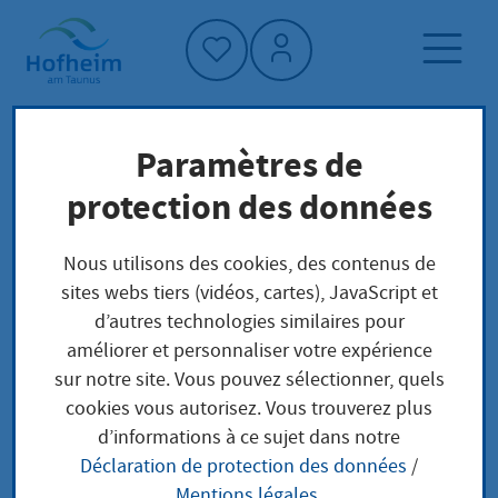
Accueil"
Paramètres de
Page d'accueil
Trouver un service
protection des données
Préoccupations locales
Steuerfreibeträge Eintragung für Kinder über
Nous utilisons des cookies, des contenus de
18 Jahren
sites webs tiers (vidéos, cartes), JavaScript et
d’autres technologies similaires pour
améliorer et personnaliser votre expérience
Steuerfreibeträge
sur notre site. Vous pouvez sélectionner, quels
cookies vous autorisez. Vous trouverez plus
Eintragung für Kinder
d’informations à ce sujet dans notre
Déclaration de protection des données
/
über 18 Jahren
Mentions légales
.