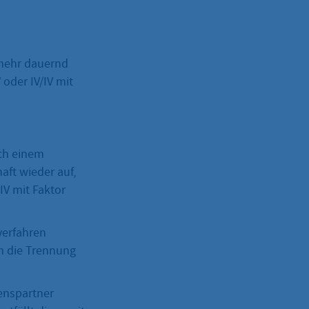
 mehr dauernd
 oder IV/IV mit
ch einem
ft wieder auf,
IV mit Faktor
verfahren
em die Trennung
enspartner