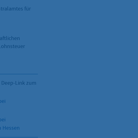
tralamtes für
aftlichen
„Lohnsteuer
: Deep-Link zum
bei
bei
n Hessen