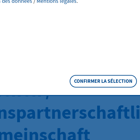
n des données
/
Mentions légales
.
Änderung der
erklasse bei
eraufnahme der
ichen /
CONFIRMER LA SÉLECTION
nspartnerschaftl
meinschaft