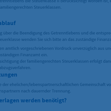
enntlebens die Steuerklasse II berücksichtigt worden ist, e
amiliengerechten Steuerklassen.
ablauf
ung über die Beendigung des Getrenntlebens und die entspr
euerklasse wenden Sie sich bitte an das zuständige Fina
den amtlich vorgeschriebenen Vordruck unverzüglich aus und
uständigen Finanzamt ein.
sichtigung der familiengerechten Steuerklassen erfolgt dan
abzugsverfahren.
zungen
der ehelichen/lebenspartnerschaftlichen Gemeinschaft v
nspartnern nach dauernder Trennung.
erlagen werden benötigt?