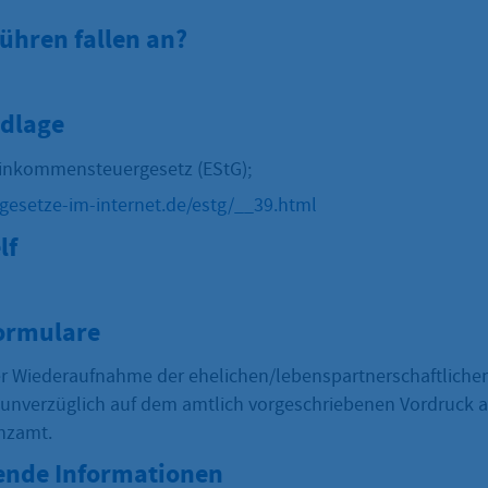
ühren fallen an?
dlage
Einkommensteuergesetz (EStG);
gesetze-im-internet.de/estg/__39.html
lf
Formulare
er Wiederaufnahme der ehelichen/lebenspartnerschaftliche
te unverzüglich auf dem amtlich vorgeschriebenen Vordruck 
nzamt.
ende Informationen