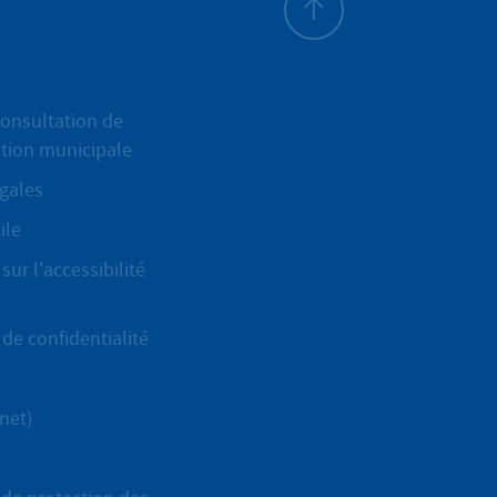
Haut de page
onsultation de
ation municipale
gales
ile
sur l'accessibilité
de confidentialité
net)