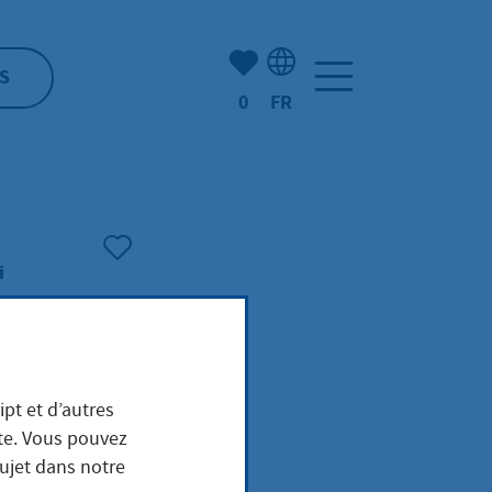
Nombre d'éléments mis en s
S
0
FR
Sélection de la langue: F
i
ipt et d’autres
ite. Vous pouvez
erkm
sujet dans notre