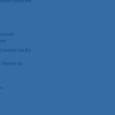
ntfällt diese mit
echende
nzamt
 reichen Sie ihn
n bereits im
on