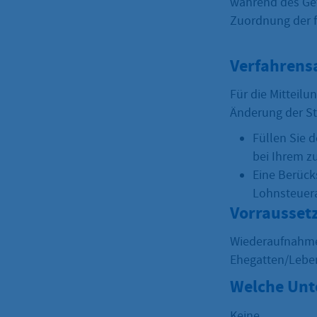
während des Getr
Zuordnung der f
Verfahrens
Für die Mitteil
Änderung der St
Füllen Sie 
bei Ihrem z
Eine Berück
Lohnsteuer
Vorrausset
Wiederaufnahme 
Ehegatten/Lebe
Welche Unt
Keine