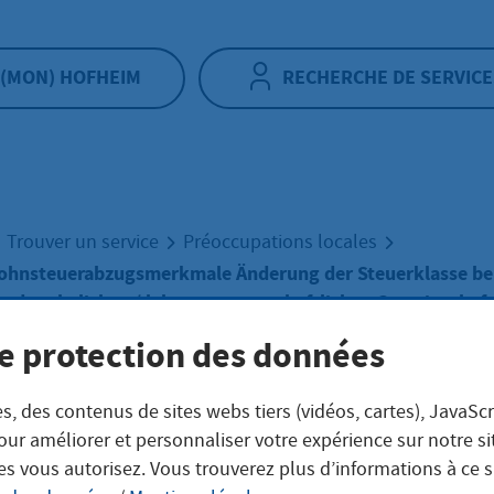
(MON) HOFHEIM
RECHERCHE DE SERVICE
Trouver un service
Préoccupations locales
Lohnsteuerabzugsmerkmale Änderung der Steuerklasse be
 der ehelichen / lebenspartnerschaftlichen Gemeinschaft
e protection des données
tronische
s, des contenus de sites webs tiers (vidéos, cartes), JavaScr
our améliorer et personnaliser votre expérience sur notre s
nsteuerabzugsm
es vous autorisez. Vous trouverez plus d’informations à ce 