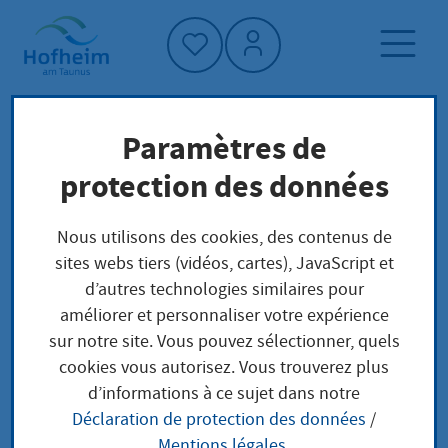
Accueil"
Paramètres de
Page d'accueil
Trouver un service
protection des données
Préoccupations locales
Aufstellung eines Prostitutionsfahrzeugs
Nous utilisons des cookies, des contenus de
melden
sites webs tiers (vidéos, cartes), JavaScript et
d’autres technologies similaires pour
améliorer et personnaliser votre expérience
Aufstellung eines
sur notre site. Vous pouvez sélectionner, quels
cookies vous autorisez. Vous trouverez plus
Prostitutionsfahrzeug
d’informations à ce sujet dans notre
Déclaration de protection des données
/
s melden
Mentions légales
.