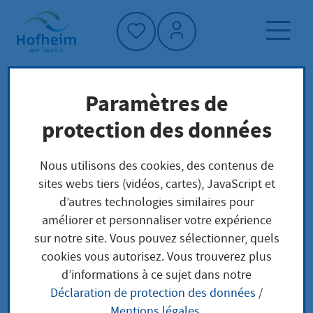
Accueil"
Paramètres de
Page d'accueil
Trouver un service
protection des données
Structure administrative
Allgemeine Ordnungsangelegenheiten
Nous utilisons des cookies, des contenus de
sites webs tiers (vidéos, cartes), JavaScript et
d’autres technologies similaires pour
Allgemeine
améliorer et personnaliser votre expérience
sur notre site. Vous pouvez sélectionner, quels
Ordnungsangelegenhe
cookies vous autorisez. Vous trouverez plus
d’informations à ce sujet dans notre
iten
Déclaration de protection des données
/
Mentions légales
.