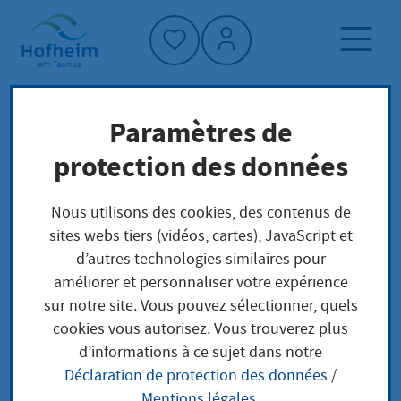
Accueil"
Paramètres de
Page d'accueil
Trouver un service
protection des données
Préoccupations locales
Anerkennung von Prüfstellen für
Nous utilisons des cookies, des contenus de
Durchflussmesseinrichtungen und
sites webs tiers (vidéos, cartes), JavaScript et
Drosselorgane beantragen
d’autres technologies similaires pour
améliorer et personnaliser votre expérience
sur notre site. Vous pouvez sélectionner, quels
Anerkennung von
cookies vous autorisez. Vous trouverez plus
d’informations à ce sujet dans notre
Prüfstellen für
Déclaration de protection des données
/
Mentions légales
.