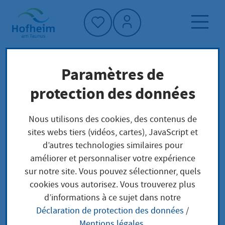
Accueil"
Paramètres de
Page d'accueil
Trouver un service
protection des données
Structure administrative
Hessisches Landesamt für Naturschutz,
Nous utilisons des cookies, des contenus de
Umwelt und Geologie
sites webs tiers (vidéos, cartes), JavaScript et
d’autres technologies similaires pour
améliorer et personnaliser votre expérience
Hessisches Landesamt
sur notre site. Vous pouvez sélectionner, quels
cookies vous autorisez. Vous trouverez plus
für Naturschutz,
d’informations à ce sujet dans notre
Déclaration de protection des données
/
Umwelt und Geologie
Mentions légales
.