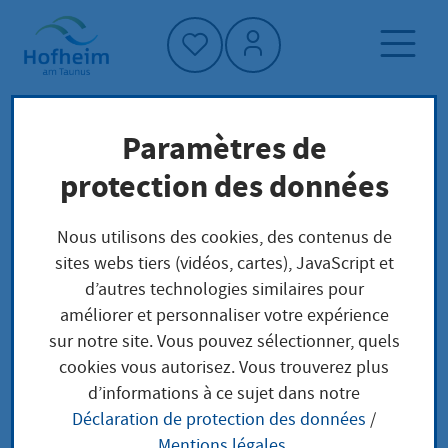
Accueil"
Paramètres de
Page d'accueil
Trouver un service
protection des données
Structure administrative
Hessisches Landesamt für Naturschutz,
Nous utilisons des cookies, des contenus de
Umwelt und Geologie – Außenstelle Kassel
sites webs tiers (vidéos, cartes), JavaScript et
d’autres technologies similaires pour
améliorer et personnaliser votre expérience
Hessisches Landesamt
sur notre site. Vous pouvez sélectionner, quels
cookies vous autorisez. Vous trouverez plus
für Naturschutz,
d’informations à ce sujet dans notre
Déclaration de protection des données
/
Umwelt und Geologie
Mentions légales
.