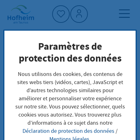
Accueil"
Paramètres de
Page d'accueil
Actualités et appels d'offres
protection des données
Aktuelles aus Hofheim
„PARTYzipation“ im Haus der Jugend
Nous utilisons des cookies, des contenus de
sites webs tiers (vidéos, cartes), JavaScript et
d’autres technologies similaires pour
améliorer et personnaliser votre expérience
„PARTYzipation“ im
sur notre site. Vous pouvez sélectionner, quels
cookies vous autorisez. Vous trouverez plus
Haus der Jugend
d’informations à ce sujet dans notre
Déclaration de protection des données
/
mardi, 06.05.2025
|
Jugendliche
Mentions légales
.