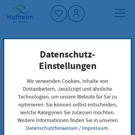
Startseite"
Datenschutz-
Startseite
Dienstleistung-Finder
Lokale Anliegen
Einstellungen
Teileigentumsgrundbuch anlegen lassen
Wir verwenden Cookies, Inhalte von
Drittanbietern, JavaScript und ähnliche
Teileigentumsgrundbu
Technologien, um unsere Website für Sie zu
optimieren. Sie können selbst entscheiden,
ch anlegen lassen
welche Kategorien Sie zulassen möchten.
Weitere Informationen finden Sie in unseren
Datenschutzhinweisen
/
Impressum
.