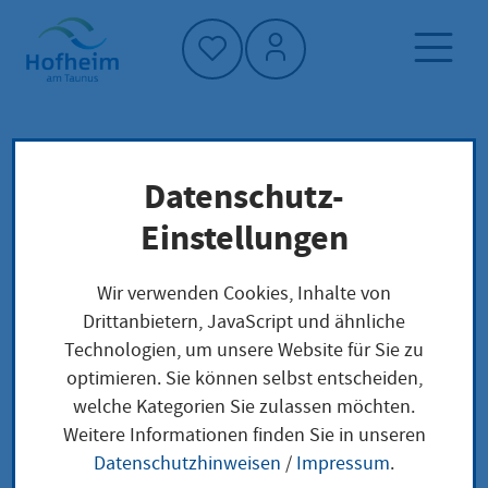
Startseite"
Datenschutz-
Startseite
Dienstleistung-Finder
Lokale Anliegen
Einstellungen
Grundstück im Grundbuch Ausbuchung
Wir verwenden Cookies, Inhalte von
Drittanbietern, JavaScript und ähnliche
Grundstück im
Technologien, um unsere Website für Sie zu
optimieren. Sie können selbst entscheiden,
Grundbuch
welche Kategorien Sie zulassen möchten.
Ausbuchung
Weitere Informationen finden Sie in unseren
Datenschutzhinweisen
/
Impressum
.