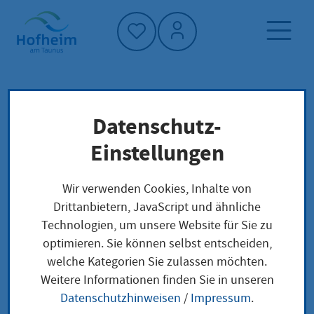
Startseite"
Datenschutz-
Startseite
Dienstleistung-Finder
Lokale Anliegen
Einstellungen
Freiverkaufszertifikate für aktive In-vitro
Diagnostika beantragen
Wir verwenden Cookies, Inhalte von
Drittanbietern, JavaScript und ähnliche
Technologien, um unsere Website für Sie zu
Freiverkaufszertifikat
optimieren. Sie können selbst entscheiden,
welche Kategorien Sie zulassen möchten.
e für aktive In-vitro
Weitere Informationen finden Sie in unseren
Diagnostika
Datenschutzhinweisen
/
Impressum
.