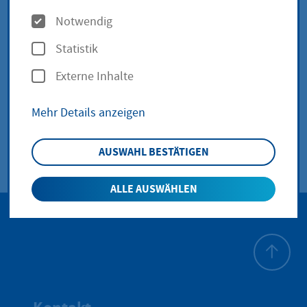
Lorsbacher Schule -
O
Notwendig
p
Lorsbach
Statistik
t
Externe Inhalte
i
Lorsbacher Schule - Lorsbach
Bornstraße 19
o
Mehr Details anzeigen
65719 Hofheim am Taunus
n
e
AUSWAHL BESTÄTIGEN
n
ALLE AUSWÄHLEN
Zum Seite