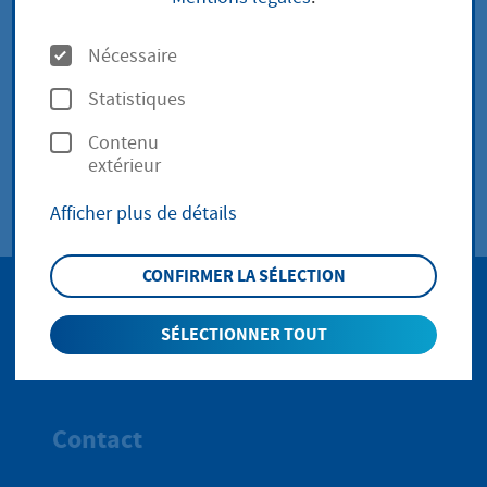
Trinkwasser
O
Nécessaire
p
Statistiques
Zählergebühr
t
Contenu
i
extérieur
o
Afficher plus de détails
n
s
CONFIRMER LA SÉLECTION
SÉLECTIONNER TOUT
Haut de p
Contact