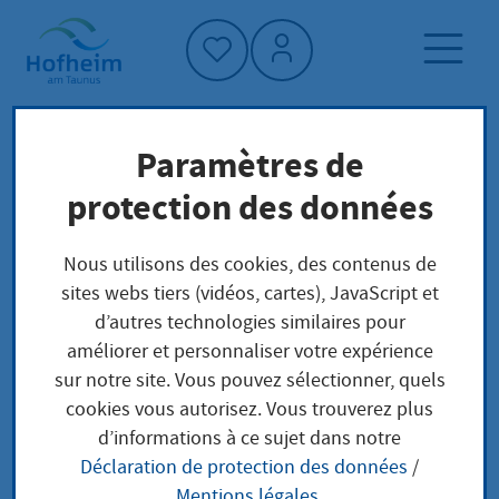
Accueil"
Paramètres de
Page d'accueil
Politique et administration
protection des données
services municipaux
Gebühren Wasserversorgung
Nous utilisons des cookies, des contenus de
sites webs tiers (vidéos, cartes), JavaScript et
d’autres technologies similaires pour
Gebühren
améliorer et personnaliser votre expérience
sur notre site. Vous pouvez sélectionner, quels
Wasserversorgung
cookies vous autorisez. Vous trouverez plus
d’informations à ce sujet dans notre
Déclaration de protection des données
/
Mentions légales
.