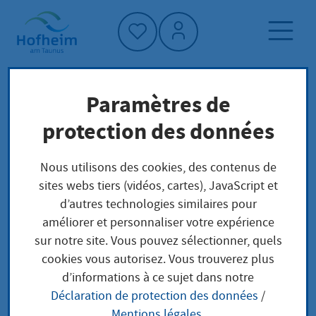
Accueil"
Paramètres de
Page d'accueil
Trouver un service
protection des données
Structure administrative
Fachbereich - Kinderbetreuung
Nous utilisons des cookies, des contenus de
sites webs tiers (vidéos, cartes), JavaScript et
d’autres technologies similaires pour
Fachbereich -
améliorer et personnaliser votre expérience
sur notre site. Vous pouvez sélectionner, quels
Kinderbetreuung
cookies vous autorisez. Vous trouverez plus
d’informations à ce sujet dans notre
Déclaration de protection des données
/
Mentions légales
.