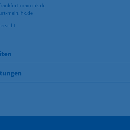
rankfurt-main.ihk.de
furt-main.ihk.de
ersicht
iten
stungen