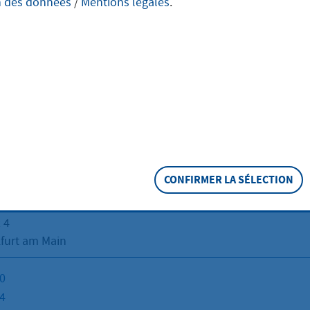
n des données
/
Mentions légales
.
kfurt am Main
ift
CONFIRMER LA SÉLECTION
er Kreisstadt Hofheim am Taunus
und Handelskammer Frankfurt am Main
 4
furt am Main
0
4