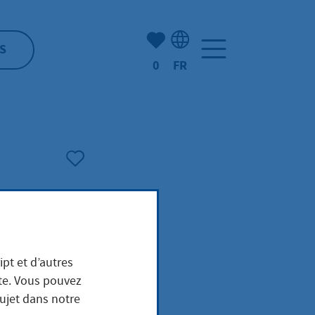
Nombre d'éléments mis en s
S
0
FR
Sélection de la langue: F
ipt et d’autres
ite. Vous pouvez
sujet dans notre