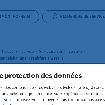
(MON) HOFHEIM
RECHERCHE DE SERVICE
Trouver un service
Structure administrative
 Handelskammer Frankfurt am Main
e protection des données
strie- und
s, des contenus de sites webs tiers (vidéos, cartes), JavaScr
delskammer
our améliorer et personnaliser votre expérience sur notre s
es vous autorisez. Vous trouverez plus d’informations à ce 