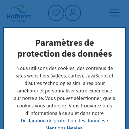
Accueil"
Paramètres de
Page d'accueil
Trouver un service
protection des données
Préoccupations locales
Fachkundenachweis Waffenhandel
Nous utilisons des cookies, des contenus de
sites webs tiers (vidéos, cartes), JavaScript et
d’autres technologies similaires pour
Fachkundenachweis
améliorer et personnaliser votre expérience
sur notre site. Vous pouvez sélectionner, quels
Waffenhandel
cookies vous autorisez. Vous trouverez plus
d’informations à ce sujet dans notre
Déclaration de protection des données
/
Mentions légales
.