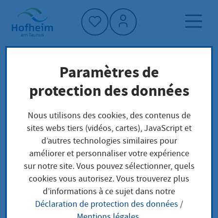
Accueil"
Paramètres de
Page d'accueil
Trouver un service
protection des données
Préoccupations locales
Zwischenprüfung zur Ermittlung des
Nous utilisons des cookies, des contenus de
Ausbildungsstandes während der
sites webs tiers (vidéos, cartes), JavaScript et
Berufsausbildung nach BBIG Abnahme
d’autres technologies similaires pour
améliorer et personnaliser votre expérience
sur notre site. Vous pouvez sélectionner, quels
Zwischenprüfung zur
cookies vous autorisez. Vous trouverez plus
d’informations à ce sujet dans notre
Ermittlung des
Déclaration de protection des données
/
Mentions légales
.