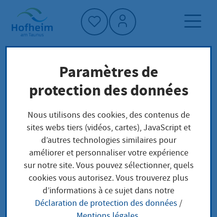
Accueil"
Paramètres de
Page d'accueil
Trouver un service
protection des données
Structure administrative
Staatliches Schulamt für den Landkreis
Nous utilisons des cookies, des contenus de
Darmstadt-Dieburg und die Stadt Darmstadt
sites webs tiers (vidéos, cartes), JavaScript et
d’autres technologies similaires pour
améliorer et personnaliser votre expérience
Staatliches Schulamt
sur notre site. Vous pouvez sélectionner, quels
cookies vous autorisez. Vous trouverez plus
für den Landkreis
d’informations à ce sujet dans notre
Déclaration de protection des données
/
Darmstadt-Dieburg
Mentions légales
.