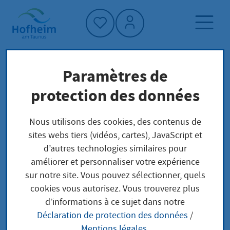
Accueil"
Paramètres de
Page d'accueil
Trouver un service
protection des données
Schulwegsicherheit
Préoccupations locales
Nous utilisons des cookies, des contenus de
sites webs tiers (vidéos, cartes), JavaScript et
Schulwegsicherheit
d’autres technologies similaires pour
améliorer et personnaliser votre expérience
sur notre site. Vous pouvez sélectionner, quels
cookies vous autorisez. Vous trouverez plus
Leistungsbeschreibung
d’informations à ce sujet dans notre
Déclaration de protection des données
/
Kinder gehören zu den schwächsten
Mentions légales
.
Verkehrsteilnehmern und verdienen daher im