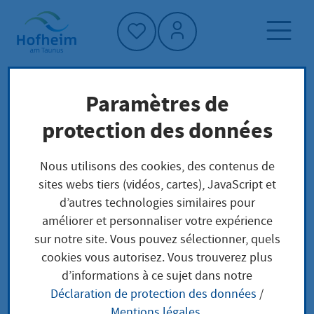
Accueil"
Paramètres de
Page d'accueil
Trouver un service
protection des données
Préoccupations locales
Einzelgenehmigung für eine öffentliche
Nous utilisons des cookies, des contenus de
Lotterie oder Ausspielung (auch kleine
sites webs tiers (vidéos, cartes), JavaScript et
Lotterien und Tombolen)
d’autres technologies similaires pour
améliorer et personnaliser votre expérience
sur notre site. Vous pouvez sélectionner, quels
Einzelgenehmigung
cookies vous autorisez. Vous trouverez plus
d’informations à ce sujet dans notre
für eine öffentliche
Déclaration de protection des données
/
Mentions légales
.