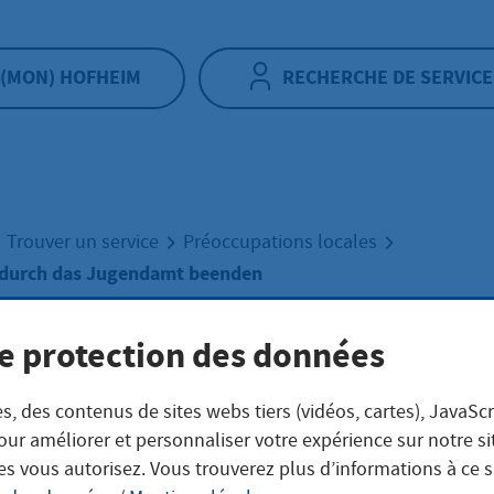
(MON) HOFHEIM
RECHERCHE DE SERVICE
Trouver un service
Préoccupations locales
 durch das Jugendamt beenden
e protection des données
tandschaft durch
s, des contenus de sites webs tiers (vidéos, cartes), JavaScr
endamt beenden
our améliorer et personnaliser votre expérience sur notre s
es vous autorisez. Vous trouverez plus d’informations à ce 