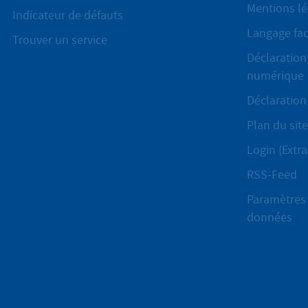
Mentions lé
Indicateur de défauts
Langage fac
Trouver un service
Déclaration 
numérique
Déclaration 
Plan du site
Login (Extra
RSS-Feed
Paramètres 
données