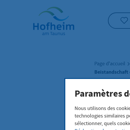
Accueil"
Page d'accueil
Beistandschaft
Paramètres d
Beis
Nous utilisons des cookie
Jug
technologies similaires p
sélectionner, quels cooki