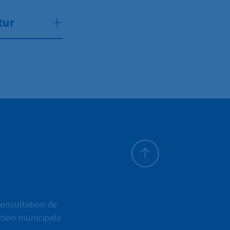
tur
Haut de page
onsultation de
ation municipale